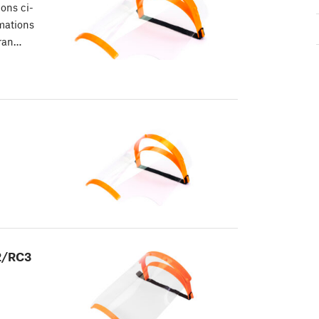
ons ci-
rmations
cran…
C2/RC3