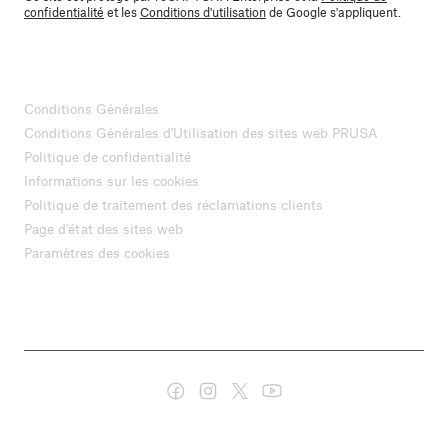
confidentialité
et les
Conditions d'utilisation
de Google s'appliquent.
Conditions Générales
Conditions Générales d'Utilisation des sites web PRUSA
Politique de confidentialité
Informations sur les cookies
Politique de traitement des réclamations clients
Page d'état des sites web
Paramètres des cookies