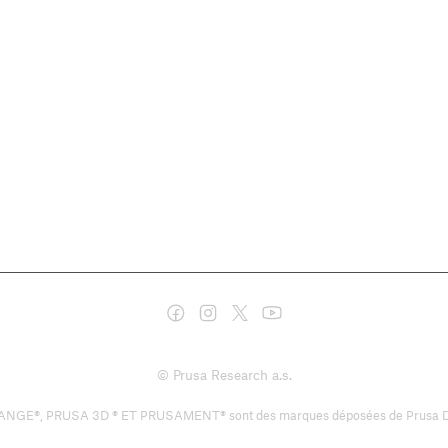
© Prusa Research a.s.
RUSA 3D ® ET PRUSAMENT® sont des marques déposées de Prusa Developmen