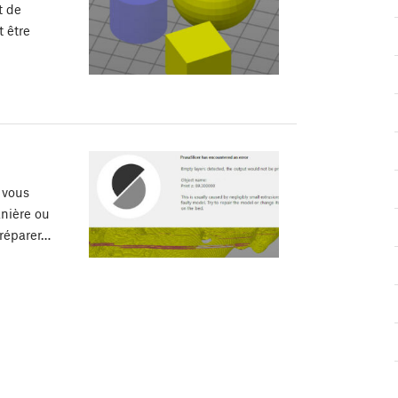
t de
t être
 vous
nière ou
 réparer…