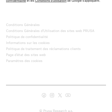
confidentialité
et les
Conditions d'utilisation
de Google s'appliquent.
Conditions Générales
Conditions Générales d'Utilisation des sites web PRUSA
Politique de confidentialité
Informations sur les cookies
Politique de traitement des réclamations clients
Page d'état des sites web
Paramètres des cookies
© Prusa Research a.s.