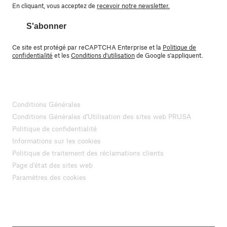
En cliquant, vous acceptez de
recevoir notre newsletter.
S'abonner
Ce site est protégé par reCAPTCHA Enterprise et la
Politique de
confidentialité
et les
Conditions d'utilisation
de Google s'appliquent.
Conditions Générales
Conditions Générales d'Utilisation des sites web PRUSA
Politique de confidentialité
Informations sur les cookies
Politique de traitement des réclamations clients
Page d'état des sites web
Paramètres des cookies