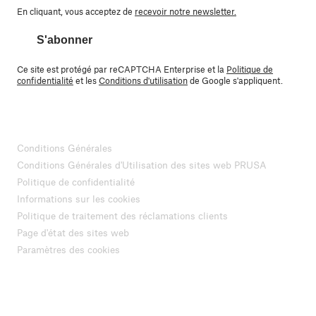
En cliquant, vous acceptez de
recevoir notre newsletter.
S'abonner
Ce site est protégé par reCAPTCHA Enterprise et la
Politique de
confidentialité
et les
Conditions d'utilisation
de Google s'appliquent.
Conditions Générales
Conditions Générales d'Utilisation des sites web PRUSA
Politique de confidentialité
Informations sur les cookies
Politique de traitement des réclamations clients
Page d'état des sites web
Paramètres des cookies