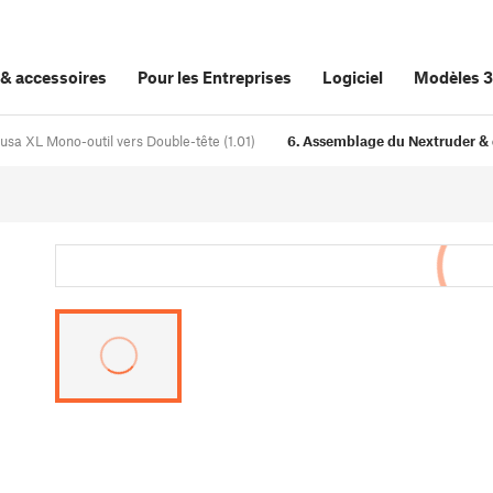
&
accessoires
Pour les Entreprises
Logiciel
Modèles 
rusa XL Mono-outil vers Double-tête (1.01)
6. Assemblage du Nextruder & d