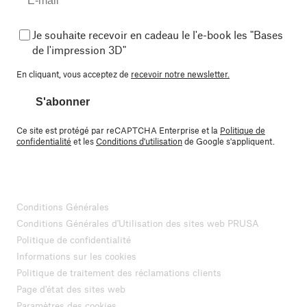
Je souhaite recevoir en cadeau le l'e-book les "Bases
de l'impression 3D"
En cliquant, vous acceptez de
recevoir notre newsletter.
S'abonner
Ce site est protégé par reCAPTCHA Enterprise et la
Politique de
confidentialité
et les
Conditions d'utilisation
de Google s'appliquent.
Conditions Générales
Conditions Générales d'Utilisation des sites web PRUSA
Politique de confidentialité
Informations sur les cookies
Politique de traitement des réclamations clients
Page d'état des sites web
Paramètres des cookies