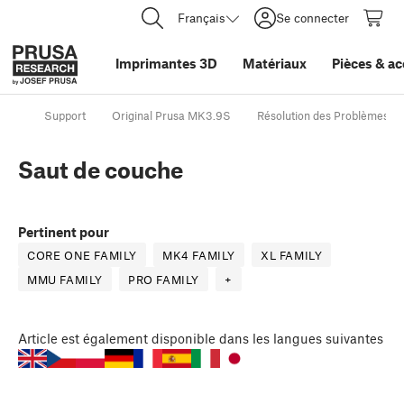
Français
Se connecter
Imprimantes 3D
Matériaux
Pièces
&
ac
Support
Original Prusa MK3.9S
Résolution des Problèmes de
Saut de couche
Pertinent pour
CORE ONE FAMILY
MK4 FAMILY
XL FAMILY
MMU FAMILY
PRO FAMILY
+
Article
est également disponible dans les langues suivantes