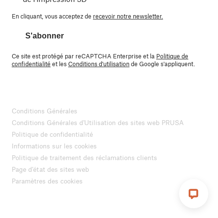
En cliquant, vous acceptez de
recevoir notre newsletter.
S'abonner
Ce site est protégé par reCAPTCHA Enterprise et la
Politique de
confidentialité
et les
Conditions d'utilisation
de Google s'appliquent.
Conditions Générales
Conditions Générales d'Utilisation des sites web PRUSA
Politique de confidentialité
Informations sur les cookies
Politique de traitement des réclamations clients
Page d'état des sites web
Paramètres des cookies