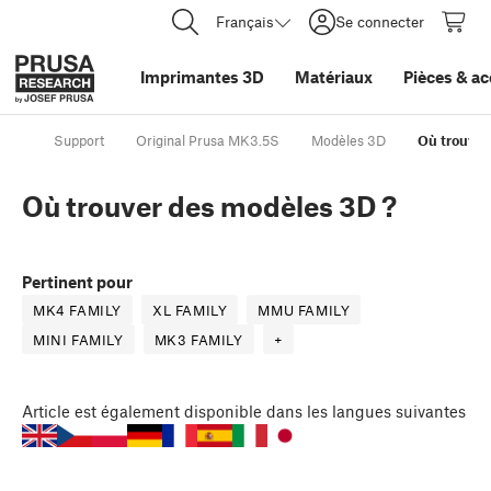
Français
Se connecter
Imprimantes 3D
Matériaux
Pièces
&
ac
Support
Original Prusa MK3.5S
Modèles 3D
Où trouver
Où trouver des modèles 3D ?
Pertinent pour
MK4 FAMILY
XL FAMILY
MMU FAMILY
MINI FAMILY
MK3 FAMILY
+
Article
est également disponible dans les langues suivantes