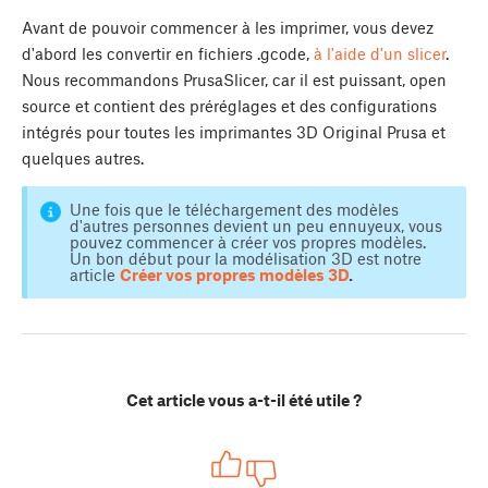
Avant de pouvoir commencer à les imprimer, vous devez
d'abord les convertir en fichiers .gcode,
à l'aide d'un slicer
.
Nous recommandons PrusaSlicer, car il est puissant, open
source et contient des préréglages et des configurations
intégrés pour toutes les imprimantes 3D Original Prusa et
quelques autres.
Une fois que le téléchargement des modèles
d'autres personnes devient un peu ennuyeux, vous
pouvez commencer à créer vos propres modèles.
Un bon début pour la modélisation 3D est notre
article
Créer vos propres modèles 3D
.
Cet article vous a-t-il été utile ?