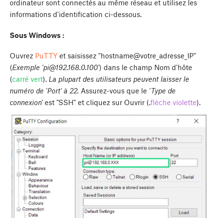
ordinateur sont connectés au même réseau et utilisez les
informations d'identification ci-dessous.
Sous Windows :
Ouvrez
PuTTY
et saisissez "hostname@votre_adresse_IP"
(
Exemple '
pi@192.168.0.100
'
) dans le champ Nom d'hôte
(
carré vert
).
La plupart des utilisateurs peuvent laisser le
numéro de 'Port' à 22.
Assurez-vous que le
'Type de
connexion'
est "SSH" et cliquez sur
Ouvrir
(.
flèche violette
).