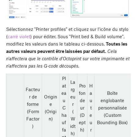
Sélectionnez "Printer profiles" et cliquez sur l'icône du stylo
(
carré violet
) pour éditer. Sous "Print bed & Build volume",
modifiez les valeurs dans le tableau ci-dessous.
Toutes les
autres valeurs peuvent être laissées par défaut.
Cela
n'affectera que le contrôle d'Octoprint sur votre imprimante et
n'affectera pas les G-code découpés.
Pl
La
at
Pro
H
Facteu
rg
ea
fon
a
Boîte
r de
Origin
eu
u
de
u
englobante
forme
e
r
C
ur
t
personnalisée
(Form
(Origi
(
ha
(D
e
(Custom
Factor
n)
W
uf
ept
u
Bounding Box)
)
idt
fa
h)
r
h)