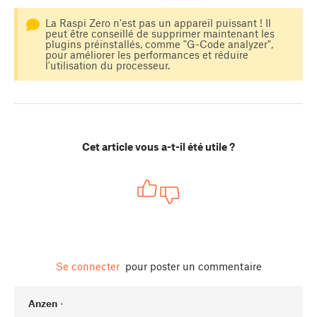
La Raspi Zero n'est pas un appareil puissant ! Il
peut être conseillé de supprimer maintenant les
plugins préinstallés, comme "G-Code analyzer",
pour améliorer les performances et réduire
l'utilisation du processeur.
Cet article vous a-t-il été utile ?
Se connecter
pour poster un commentaire
Anzen
•