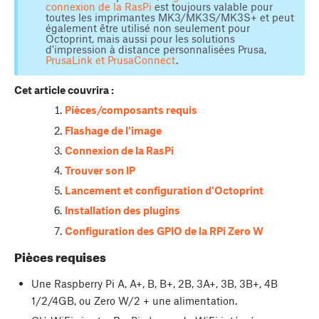
connexion de la RasPi
est toujours valable pour
toutes les imprimantes MK3/MK3S/MK3S+ et peut
également être utilisé non seulement pour
Octoprint, mais aussi pour les solutions
d'impression à distance personnalisées Prusa,
PrusaLink et PrusaConnect
.
Cet article couvrira :
Pièces/composants requis
Flashage de l'image
Connexion de la RasPi
Trouver son IP
Lancement et configuration d'Octoprint
Installation des plugins
Configuration des GPIO de la RPi Zero W
Pièces requises
Une Raspberry Pi A, A+, B, B+, 2B, 3A+, 3B, 3B+, 4B
1/2/4GB, ou Zero W/2 + une alimentation.