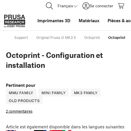
Français
Se connecter
Imprimantes 3D
Matériaux
Pièces
&
ac
Support
Original Prusa i3 MK2.5
Octoprint
Octoprint - C
Octoprint - Configuration et
installation
Pertinent pour
MMU FAMILY
MINI FAMILY
MK3 FAMILY
OLD PRODUCTS
2 commentaires
Article
est également disponible dans les langues suivantes