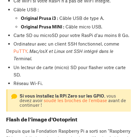
Clé WiFi si votre RasPi n'a pas de WiFi intégré.
Câble USB :
Original Prusa i3 :
Câble USB de type A.
Original Prusa MINI :
Câble micro USB.
Carte SD ou microSD pour votre RasPi d'au moins 8 Go.
Ordinateur avec un client SSH fonctionnel, comme
PuTTY
.
Mac/osX et Linux ont SSH intégré dans le
Terminal.
Un lecteur de carte (micro) SD pour flasher votre carte
SD.
Réseau Wi-Fi.
Si vous installez la RPi Zero sur les GPIO
, vous
devez avoir
soudé les broches de l'embase
avant de
continuer !
Flash de l'image d'Octoprint
Depuis que la Fondation Raspberry Pi a sorti son "Raspberry