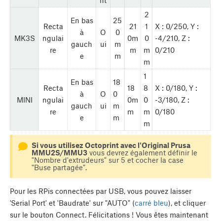
nt
2
En bas
25
Recta
21
1
X : 0/250, Y :
à
O
0
MK3S
ngulai
0m
0
-4/210, Z :
gauch
ui
m
re
m
m
0/210
e
m
m
1
En bas
18
Recta
18
8
X : 0/180, Y :
à
O
0
MINI
ngulai
0m
0
-3/180, Z :
gauch
ui
m
re
m
m
0/180
e
m
m
Si vous utilisez Octoprint avec l'Original Prusa
MMU2S/MMU3
vous devrez également définir le
"Nombre d'extrudeurs" sur 5 et cocher la case
"Buse partagée".
Pour les RPis connectées par USB, vous pouvez laisser
'Serial Port' et 'Baudrate' sur "AUTO" (
carré bleu
), et cliquer
sur le bouton
Connect
. Félicitations ! Vous êtes maintenant