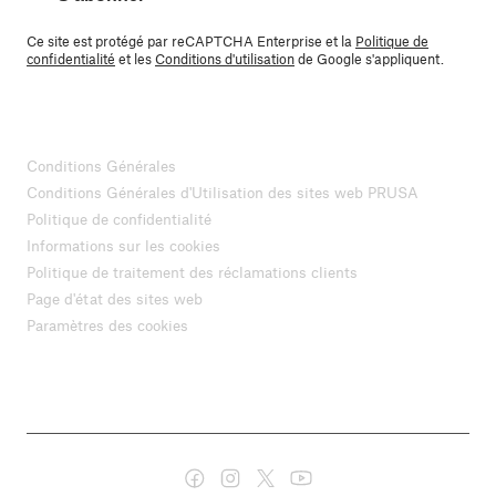
Ce site est protégé par reCAPTCHA Enterprise et la
Politique de
confidentialité
et les
Conditions d'utilisation
de Google s'appliquent.
Conditions Générales
Conditions Générales d'Utilisation des sites web PRUSA
Politique de confidentialité
Informations sur les cookies
Politique de traitement des réclamations clients
Page d'état des sites web
Paramètres des cookies