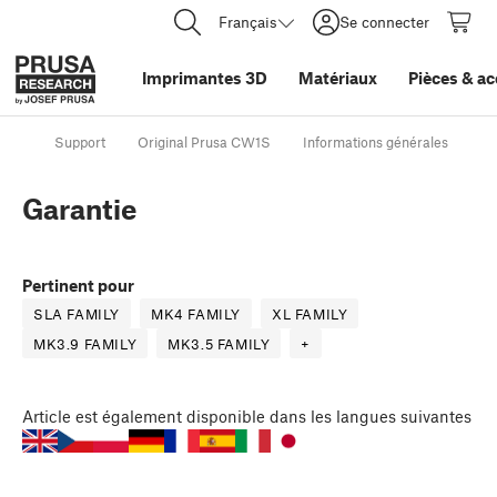
Français
Se connecter
Imprimantes 3D
Matériaux
Pièces
&
ac
Support
Original Prusa CW1S
Informations générales
Ga
Garantie
Pertinent pour
SLA FAMILY
MK4 FAMILY
XL FAMILY
MK3.9 FAMILY
MK3.5 FAMILY
+
Article
est également disponible dans les langues suivantes