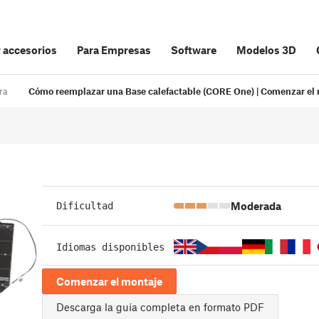
y accesorios
Para Empresas
Software
Modelos 3D
ra
Cómo reemplazar una Base calefactable (CORE One) | Comenzar el
Moderada
Dificultad
Idiomas disponibles
Comenzar el montaje
Descarga la guía completa en formato PDF