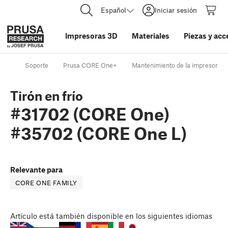
Español
Iniciar sesión
Impresoras 3D
Materiales
Piezas y acc
Soporte
Prusa CORE One+
Mantenimiento de la impresora
Tirón en frío
#31702 (CORE One)
#35702 (CORE One L)
Relevante para
CORE ONE FAMILY
Artículo
está también disponible en los siguientes idiomas