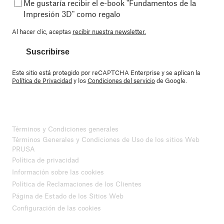
Me gustaría recibir el e-book "Fundamentos de la
Impresión 3D" como regalo
Al hacer clic, aceptas
recibir nuestra newsletter.
Suscribirse
Este sitio está protegido por reCAPTCHA Enterprise y se aplican la
Política de Privacidad
y los
Condiciones del servicio
de Google.
Términos y Condiciones generales
Términos Generales y Condiciones de Uso de los sitios Web
PRUSA
Política de privacidad
Información sobre las cookies
Política de Reclamaciones de los Clientes
Página de Estado de los Sitios Web
Configuración de las cookies