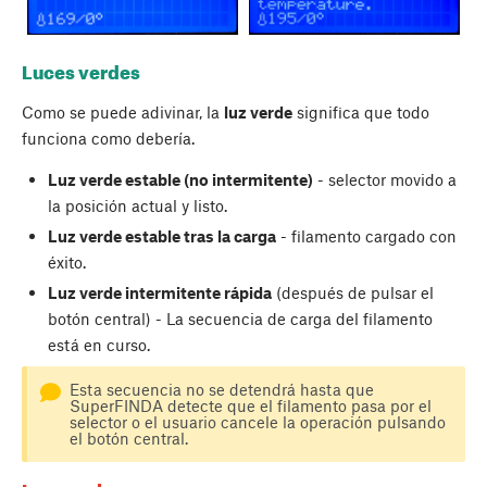
Luces verdes
Como se puede adivinar, la
luz verde
significa que todo
funciona como debería.
Luz verde estable (no intermitente)
- selector movido a
la posición actual y listo.
Luz verde estable tras la carga
- filamento cargado con
éxito.
Luz verde intermitente rápida
(después de pulsar el
botón central) - La secuencia de carga del filamento
está en curso.
Esta secuencia no se detendrá hasta que
SuperFINDA detecte que el filamento pasa por el
selector o el usuario cancele la operación pulsando
el botón central.