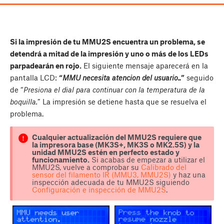
Si la impresión de tu MMU2S encuentra un problema, se
detendrá a mitad de la impresión y uno o más de los LEDs
parpadearán en rojo.
El siguiente mensaje aparecerá en la
pantalla LCD:
“
MMU necesita atencion del usuario..
”
seguido
de “
Presiona el dial para continuar con la temperatura de la
boquilla.
” La impresión se detiene hasta que se resuelva el
problema.
Cualquier actualización del MMU2S requiere que
la impresora base (MK3S+, MK3S o MK2.5S) y la
unidad MMU2S estén en perfecto estado y
funcionamiento.
Si acabas de empezar a utilizar el
MMU2S, vuelve a comprobar su
Calibrado del
sensor del filamento IR (MMU3, MMU2S)
y haz una
inspección adecuada de tu MMU2S siguiendo
Configuración e inspección de MMU2S
.