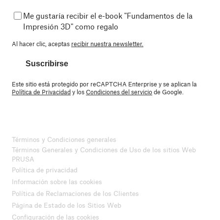
Me gustaría recibir el e-book "Fundamentos de la
Impresión 3D" como regalo
Al hacer clic, aceptas
recibir nuestra newsletter.
Suscribirse
Este sitio está protegido por reCAPTCHA Enterprise y se aplican la
Política de Privacidad
y los
Condiciones del servicio
de Google.
Términos y Condiciones generales
Términos Generales y Condiciones de Uso de los sitios Web
PRUSA
Política de privacidad
Información sobre las cookies
Política de Reclamaciones de los Clientes
Página de Estado de los Sitios Web
Configuración de las cookies