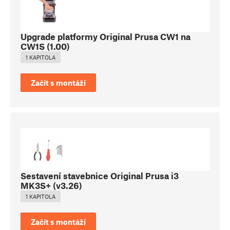
Upgrade platformy Original Prusa CW1 na
CW1S
(
1.00
)
1 KAPITOLA
Začít s montáží
Sestavení stavebnice Original Prusa i3
MK3S+
(
v3.26
)
1 KAPITOLA
Začít s montáží