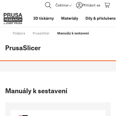
Čeština
Přihlásit se
3D tiskárny
Materiály
Díly
&
příslušens
Podpora
PrusaSlicer
Manuály k sestavení
PrusaSlicer
Manuály k sestavení