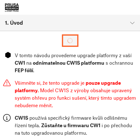
1. Úvod
⬢
V tomto návodu provedeme upgrade platformy z vaší
CW1
na
odnímatelnou CW1S platformu
s ochrannou
FEP fólií
.
Všimněte si, že tento upgrade je
pouze upgrade
platformy.
Model CW1S z výroby obsahuje upravený
systém ohřevu pro funkci sušení, který tímto upgradem
nebudeme měnit.
CW1S
používá specifický firmware kvůli odlišnému
řízení tepla.
Zůstaňte u firmwaru CW1
i po přechodu
na tuto upgradovanou platformu.