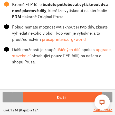
⬢
Kromě FEP fólie
budete potřebovat vytisknout dva
nové plastové díly
, které lze vytisknout na kterékoliv
FDM
tiskárně Original Prusa.
⬢
Pokud nemáte možnost vytisknout si tyto díly, zkuste
vyhledat někoho v okolí, kdo vám je vytiskne, a to
prostřednictvím
prusaprinters.org/world
⬢
Další možností je koupě
tištěných dílů
spolu s
upgrade
stavebnicí
obsahující pouze FEP fólii) na našem e-
shopu Prusa.
Další
Komentáře
Krok
1
z
14
(
Kapitola
1
z
1
)