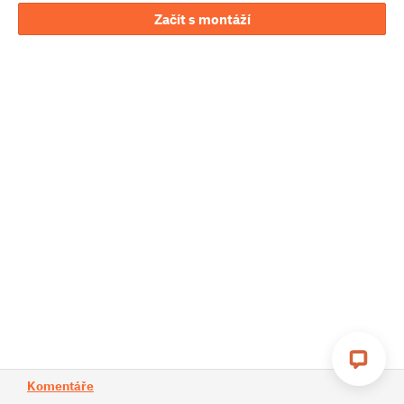
Začít s montáží
Komentáře