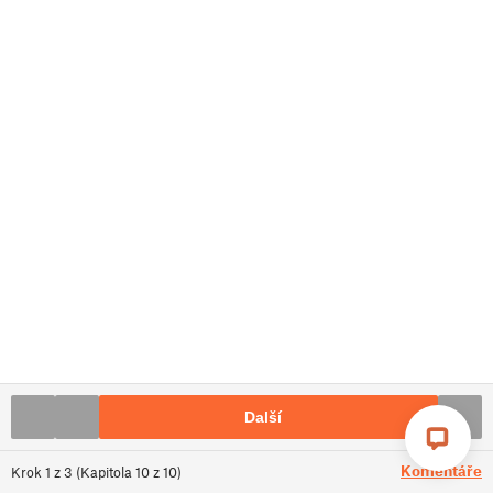
Další
Komentáře
Krok
1
z
3
(
Kapitola
10
z
10
)