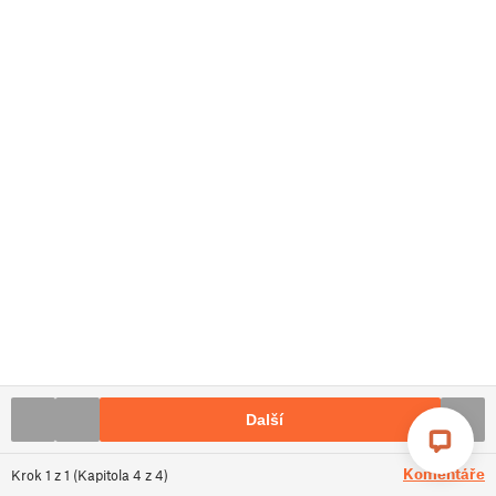
Další
Komentáře
Krok
1
z
1
(
Kapitola
4
z
4
)