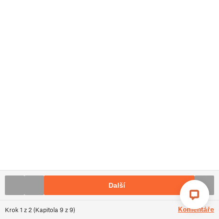
Další
Komentáře
Krok
1
z
2
(
Kapitola
9
z
9
)