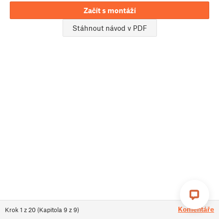
Začít s montáží
Stáhnout návod v PDF
Komentáře
Krok
1
z
20
(
Kapitola
9
z
9
)