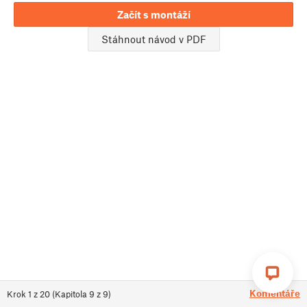
Začít s montáží
Stáhnout návod v PDF
Komentáře
Krok
1
z
20
(
Kapitola
9
z
9
)