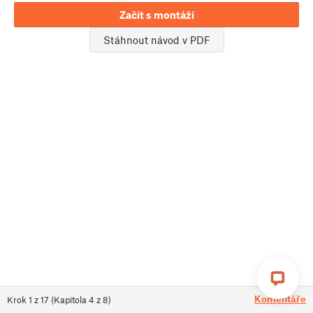
Začít s montáží
Stáhnout návod v PDF
Komentáře
Krok
1
z
17
(
Kapitola
4
z
8
)