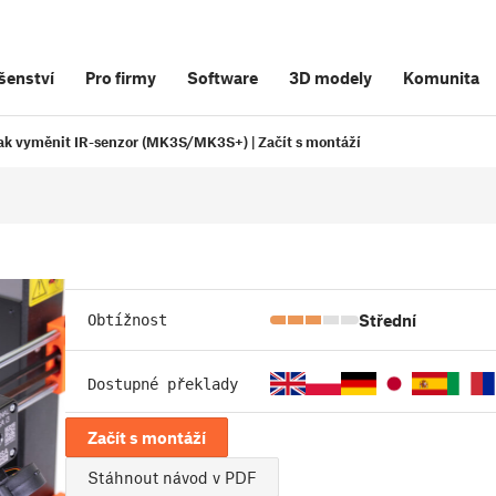
šenství
Pro firmy
Software
3D modely
Komunita
ak vyměnit IR-senzor (MK3S/MK3S+) | Začít s montáží
Střední
Obtížnost
Dostupné překlady
Začít s montáží
Stáhnout návod v PDF