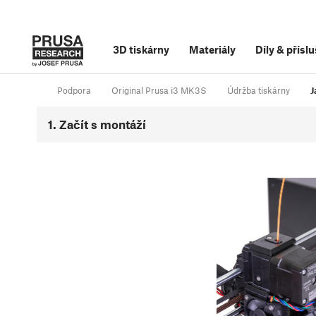
3D tiskárny
Materiály
Díly
&
příslu
Podpora
Original Prusa i3 MK3S
Údržba tiskárny
J
1. Začít s montáží