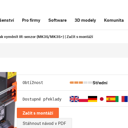
šenství
Pro firmy
Software
3D modely
Komunita
ak vyměnit IR-senzor (MK3S/MK3S+) | Začít s montáží
Střední
Obtížnost
Dostupné překlady
Začít s montáží
Stáhnout návod v PDF