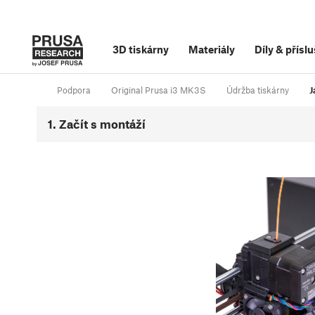
3D tiskárny
Materiály
Díly
&
příslu
Podpora
Original Prusa i3 MK3S
Údržba tiskárny
J
1. Začít s montáží