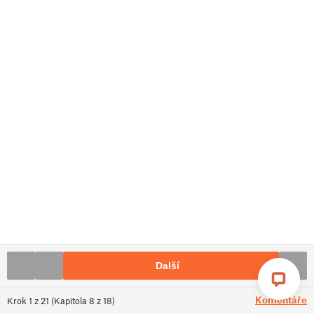
Další
Komentáře
Krok
1
z
21
(
Kapitola
8
z
18
)