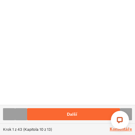
Další
Komentáře
Krok
1
z
43
(
Kapitola
10
z
13
)