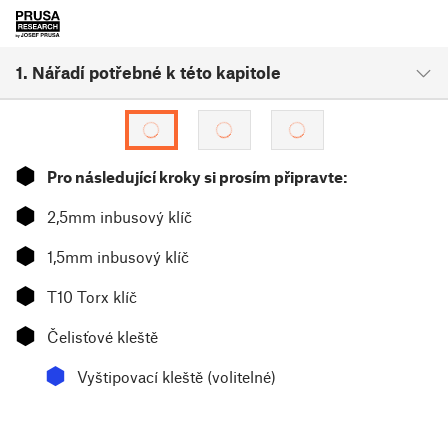
1. Nářadí potřebné k této kapitole
⬢
Pro následující kroky si prosím připravte:
⬢
2,5mm inbusový klíč
⬢
1,5mm inbusový klíč
⬢
T10 Torx klíč
⬢
Čelisťové kleště
⬢
Vyštipovací kleště (volitelné)