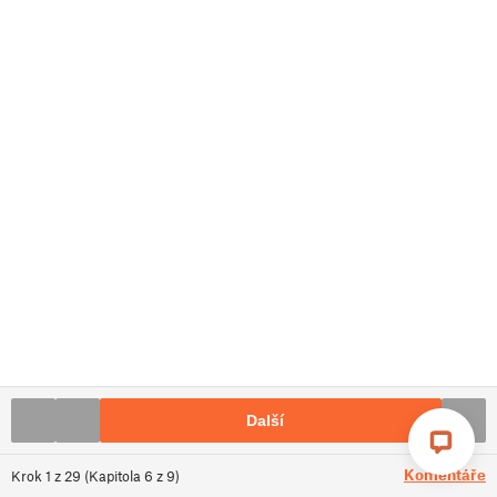
Další
Komentáře
Krok
1
z
29
(
Kapitola
6
z
9
)