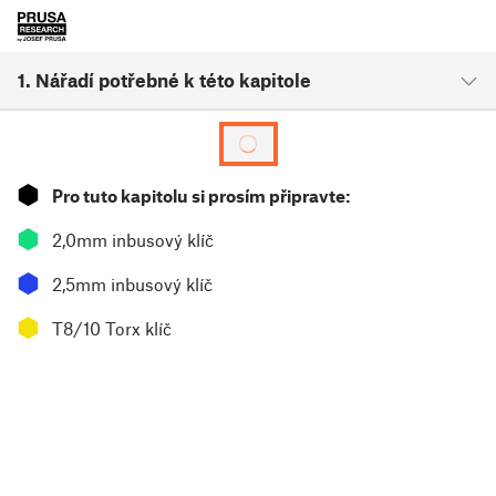
1. Nářadí potřebné k této kapitole
⬢
Pro tuto kapitolu si prosím připravte:
⬢
2,0mm inbusový klíč
⬢
2,5mm inbusový klíč
⬢
T8/10 Torx klíč