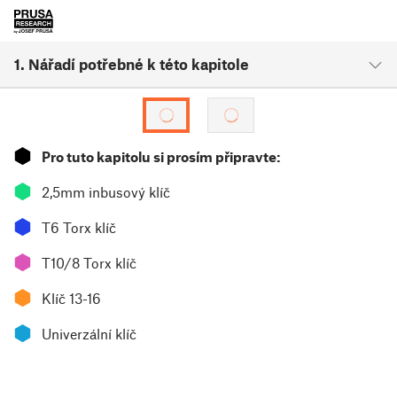
1. Nářadí potřebné k této kapitole
⬢
Pro tuto kapitolu si prosím připravte:
⬢
2,5mm inbusový klíč
⬢
T6 Torx klíč
⬢
T10/8 Torx klíč
⬢
Klíč 13-16
⬢
Univerzální klíč