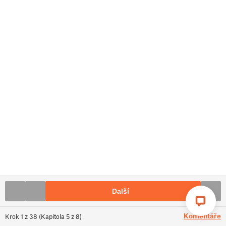
Další
Komentáře
Krok
1
z
38
(
Kapitola
5
z
8
)