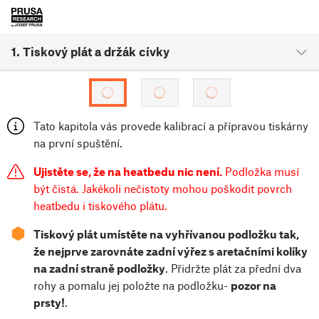
1. Tiskový plát a držák cívky
Tato kapitola vás provede kalibrací a přípravou tiskárny
na první spuštění.
Ujistěte se, že na heatbedu nic není.
Podložka musí
být čistá. Jakékoli nečistoty mohou poškodit povrch
heatbedu i tiskového plátu.
⬢
Tiskový plát umístěte na vyhřívanou podložku tak,
že nejprve zarovnáte zadní výřez s aretačními kolíky
na zadní straně podložky
. Přidržte plát za přední dva
rohy a pomalu jej položte na podložku-
pozor na
prsty!
.