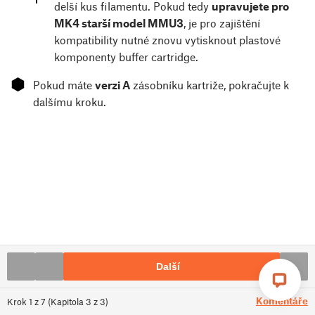
delší kus filamentu. Pokud tedy
upravujete pro
MK4 starší model MMU3
, je pro zajištění
kompatibility nutné znovu vytisknout plastové
komponenty buffer cartridge.
⬢
Pokud máte
verzi A
zásobníku kartriže, pokračujte k
dalšímu kroku.
Další
Komentáře
Krok
1
z
7
(
Kapitola
3
z
3
)