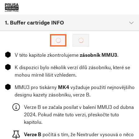
1. Buffer cartridge INFO
⬢
V této kapitole zkontrolujeme
zásobník MMU3
.
⬢
K dispozici bylo několik verzí dílů zásobníku, které se
mohou mírně lišit vzhledem.
⬢
MMU3 pro tiskárny
MK4
vyžaduje použití nejnovějšího
designu kazety zásobníku, verze B.
Verze B se začala posílat v balení MMU3 od dubna
2024. Pokud máte tuto verzi, přeskočte tuto
kapitolu.
Verze B
počítá s tím, že Nextruder vysouvá o něco