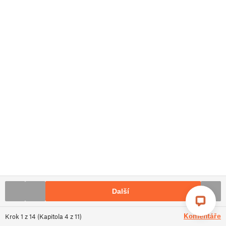
Další
Komentáře
Krok
1
z
14
(
Kapitola
4
z
11
)