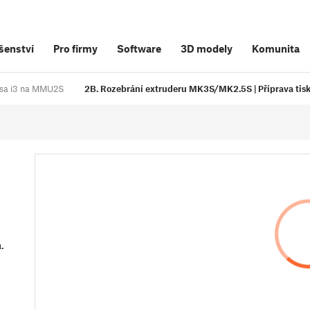
šenství
Pro firmy
Software
3D modely
Komunita
rusa i3 na MMU2S
2B. Rozebrání extruderu MK3S/MK2.5S | Příprava tis
.