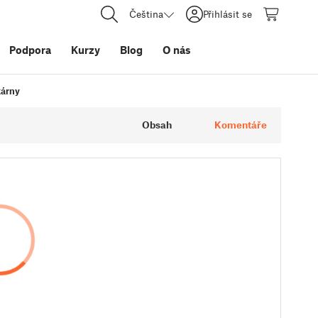
Čeština
Přihlásit se
Podpora
Kurzy
Blog
O nás
kárny
Obsah
Komentáře