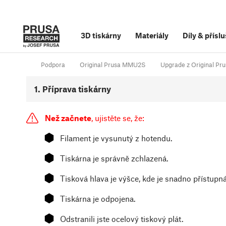
3D tiskárny
Materiály
Díly
&
příslu
Podpora
Original Prusa MMU2S
Upgrade z Original P
1. Příprava tiskárny
Než začnete
, ujistěte se, že:
⬢
Filament je vysunutý z hotendu.
⬢
Tiskárna je správně zchlazená.
⬢
Tisková hlava je výšce, kde je snadno přístupná
⬢
Tiskárna je odpojena.
⬢
Odstranili jste ocelový tiskový plát.