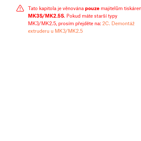
Tato kapitola je věnována
pouze
majitelům tiskáre
MK3S/MK2.5S
. Pokud máte starší typy
MK3/MK2.5, prosím přejděte na:
2C. Demontáž
extruderu u MK3/MK2.5