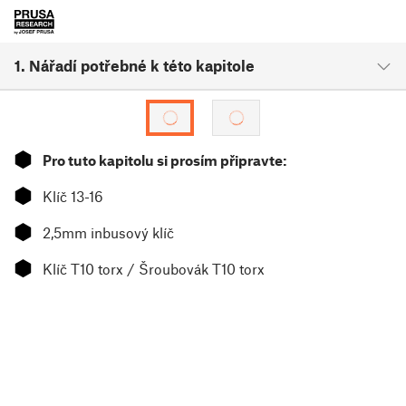
1. Nářadí potřebné k této kapitole
⬢
Pro tuto kapitolu si prosím připravte:
⬢
Klíč 13-16
⬢
2,5mm inbusový klíč
⬢
Klíč T10 torx / Šroubovák T10 torx