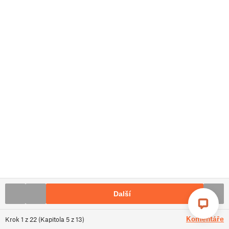
Další
Komentáře
Krok
1
z
22
(
Kapitola
5
z
13
)