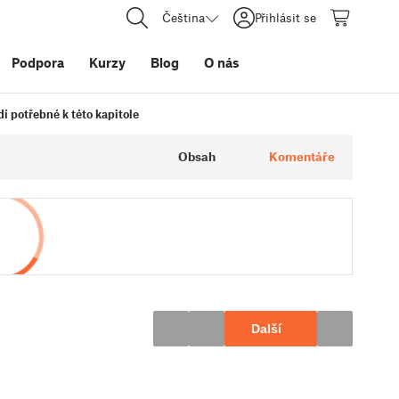
Čeština
Přihlásit se
Podpora
Kurzy
Blog
O nás
í potřebné k této kapitole
Obsah
Komentáře
Další