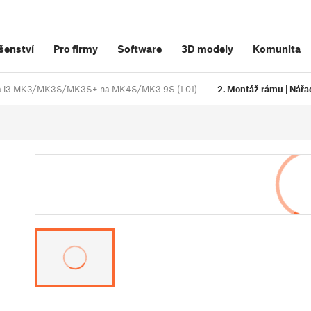
šenství
Pro firmy
Software
3D modely
Komunita
usa i3 MK3/MK3S/MK3S+ na MK4S/MK3.9S (1.01)
2. Montáž rámu | Nářad