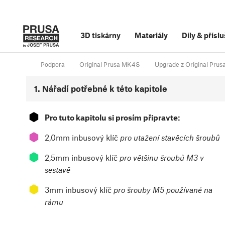
3D tiskárny
Materiály
Díly
&
příslu
Podpora
Original Prusa MK4S
Upgrade z Original Pr
1. Nářadí potřebné k této kapitole
⬢
Pro tuto kapitolu si prosím připravte:
⬢
2,0mm inbusový klíč
pro utažení stavěcích šroubů
⬢
2,5mm inbusový klíč
pro většinu šroubů M3 v
sestavě
⬢
3mm inbusový klíč
pro šrouby M5 používané na
rámu