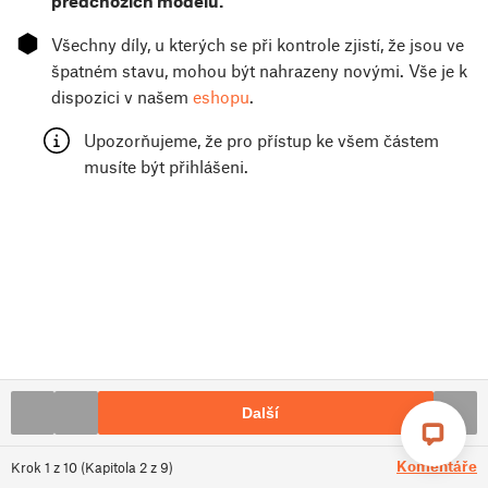
předchozích modelů.
⬢
Všechny díly, u kterých se při kontrole zjistí, že jsou ve
špatném stavu, mohou být nahrazeny novými. Vše je k
dispozici v našem
eshopu
.
Upozorňujeme, že pro přístup ke všem částem
musíte být přihlášeni.
Další
Komentáře
Krok
1
z
10
(
Kapitola
2
z
9
)