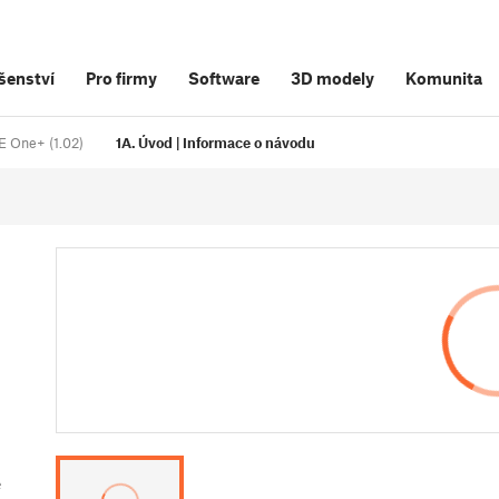
šenství
Pro firmy
Software
3D modely
Komunita
E One+ (1.02)
1A. Úvod | Informace o návodu
e