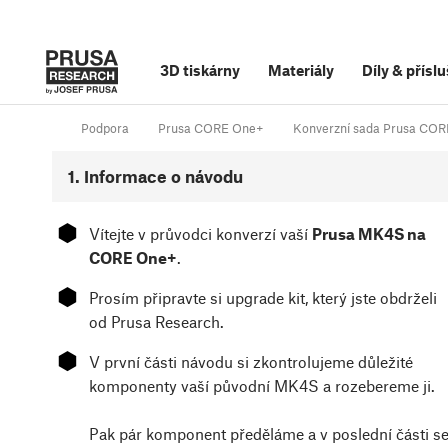
3D tiskárny
Materiály
Díly
&
příslu
Podpora
Prusa CORE One+
Konverzní sada Prusa COR
1. Informace o návodu
⬢
Vítejte v průvodci konverzí vaší
Prusa MK4S na
CORE One+
.
⬢
Prosím připravte si upgrade kit, který jste obdrželi
od Prusa Research.
⬢
V první části návodu si zkontrolujeme důležité
komponenty vaší původní MK4S a rozebereme ji.
Pak pár komponent předěláme a v poslední části s