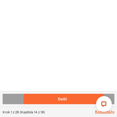
Další
Komentáře
Krok
1
z
28
(
Kapitola
14
z
18
)