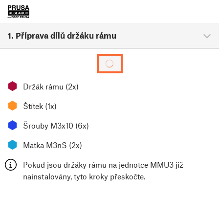
1. Příprava dílů držáku rámu
⬢
Držák rámu (2x)
⬢
Štítek (1x)
⬢
Šrouby M3x10 (6x)
⬢
Matka M3nS (2x)
Pokud jsou držáky rámu na jednotce MMU3 již
nainstalovány, tyto kroky přeskočte.