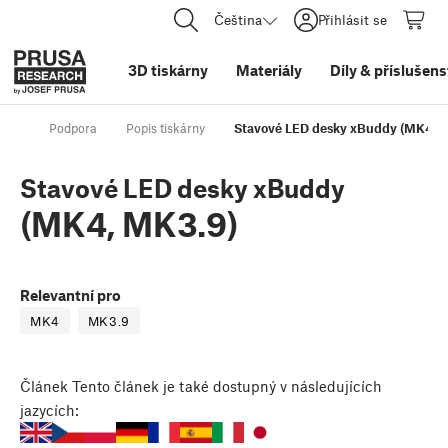
Čeština
Přihlásit se
3D tiskárny
Materiály
Díly
&
příslušens
Podpora
Popis tiskárny
Stavové LED desky xBuddy (MK4, 
Stavové LED desky xBuddy
(MK4, MK3.9)
Relevantní pro
MK4
MK3.9
Článek
Tento článek je také dostupný v následujících
jazycích: