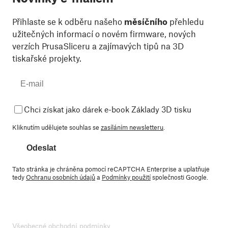
Přihlaste se k odběru našeho
měsíčního
přehledu
užitečných informací o novém firmware, nových
verzích PrusaSliceru a zajímavých tipů na 3D
tiskařské projekty.
Chci získat jako dárek e-book Základy 3D tisku
Kliknutím udělujete souhlas se
zasíláním newsletteru
.
Odeslat
Tato stránka je chráněna pomocí reCAPTCHA Enterprise a uplatňuje
tedy
Ochranu osobních údajů
a
Podmínky použití
společnosti Google.
Všeobecné obchodní podmínky