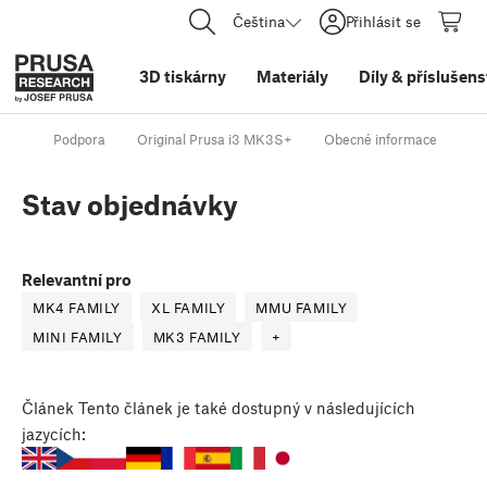
Čeština
Přihlásit se
3D tiskárny
Materiály
Díly
&
příslušens
Podpora
Original Prusa i3 MK3S+
Obecné informace
St
Stav objednávky
Relevantní pro
MK4 FAMILY
XL FAMILY
MMU FAMILY
MINI FAMILY
MK3 FAMILY
+
Článek
Tento článek je také dostupný v následujících
jazycích: