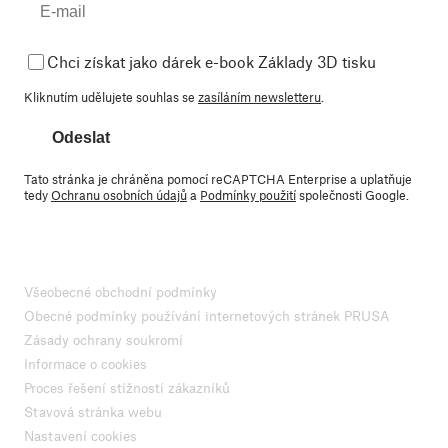
Chci získat jako dárek e-book Základy 3D tisku
Kliknutím udělujete souhlas se
zasíláním newsletteru
.
Odeslat
Tato stránka je chráněna pomocí reCAPTCHA Enterprise a uplatňuje
tedy
Ochranu osobních údajů
a
Podmínky použití
společnosti Google.
Všeobecné obchodní podmínky
Obecné podmínky používání internetových stránek PRUSA
Zásady ochrany soukromí
Informace o cookies
Proces řešení stížností zákazníků
Stavová stránka webu
Nastavení cookies