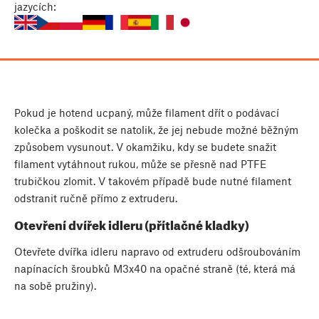
jazycích:
Pokud je hotend ucpaný, může filament dřít o podávací
kolečka a poškodit se natolik, že jej nebude možné běžným
způsobem vysunout. V okamžiku, kdy se budete snažit
filament vytáhnout rukou, může se přesně nad PTFE
trubičkou zlomit. V takovém případě bude nutné filament
odstranit ručně přímo z extruderu.
Otevření dvířek idleru (přítlačné kladky)
Otevřete dvířka idleru napravo od extruderu odšroubováním
napínacích šroubků M3x40 na opačné straně (té, která má
na sobě pružiny).