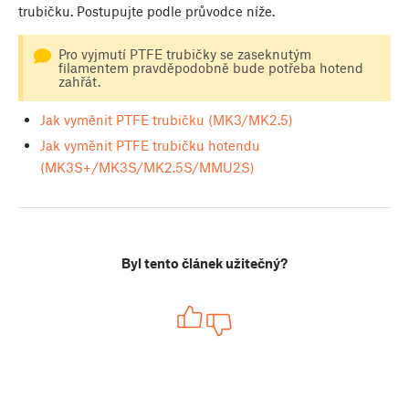
trubičku. Postupujte podle průvodce níže.
Pro vyjmutí PTFE trubičky se zaseknutým
filamentem pravděpodobně bude potřeba hotend
zahřát.
Jak vyměnit PTFE trubičku (MK3/MK2.5)
Jak vyměnit PTFE trubičku hotendu
(MK3S+/MK3S/MK2.5S/MMU2S)
Byl tento článek užitečný?