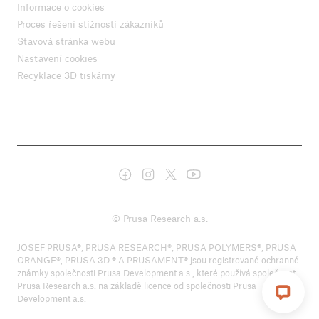
Informace o cookies
Proces řešení stížností zákazníků
Stavová stránka webu
Nastavení cookies
Recyklace 3D tiskárny
© Prusa Research a.s.
JOSEF PRUSA®, PRUSA RESEARCH®, PRUSA POLYMERS®, PRUSA
ORANGE®, PRUSA 3D ® A PRUSAMENT® jsou registrované ochranné
známky společnosti Prusa Development a.s., které používá společnost
Prusa Research a.s. na základě licence od společnosti Prusa
Development a.s.