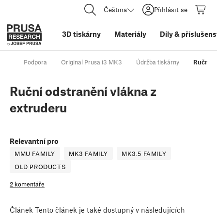
Čeština
Přihlásit se
3D tiskárny
Materiály
Díly
&
příslušens
Podpora
Original Prusa i3 MK3
Údržba tiskárny
Ruční o
Ruční odstranění vlákna z
extruderu
Relevantní pro
MMU FAMILY
MK3 FAMILY
MK3.5 FAMILY
OLD PRODUCTS
2 komentáře
Článek
Tento článek je také dostupný v následujících