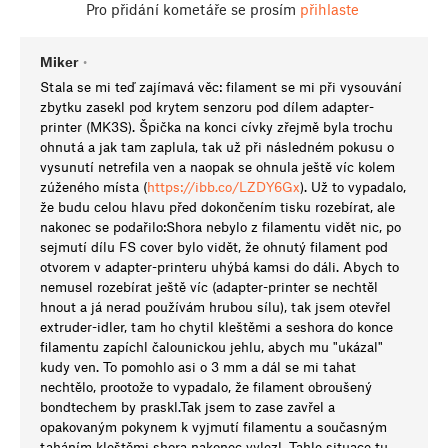
Pro přidání kometáře se prosím
přihlaste
Miker
•
Stala se mi teď zajímavá věc: filament se mi při vysouvání
zbytku zasekl pod krytem senzoru pod dílem adapter-
printer (MK3S). Špička na konci cívky zřejmě byla trochu
ohnutá a jak tam zaplula, tak už při následném pokusu o
vysunutí netrefila ven a naopak se ohnula ještě víc kolem
zúženého místa (
https://ibb.co/LZDY6Gx
). Už to vypadalo,
že budu celou hlavu před dokončením tisku rozebírat, ale
nakonec se podařilo:Shora nebylo z filamentu vidět nic, po
sejmutí dílu FS cover bylo vidět, že ohnutý filament pod
otvorem v adapter-printeru uhýbá kamsi do dáli. Abych to
nemusel rozebírat ještě víc (adapter-printer se nechtěl
hnout a já nerad používám hrubou sílu), tak jsem otevřel
extruder-idler, tam ho chytil kleštěmi a seshora do konce
filamentu zapíchl čalounickou jehlu, abych mu "ukázal"
kudy ven. To pomohlo asi o 3 mm a dál se mi tahat
nechtělo, prootože to vypadalo, že filament obroušený
bondtechem by praskl.Tak jsem to zase zavřel a
opakovaným pokynem k vyjmutí filamentu a současným
taháním kleštěmi shora nakonec vylezl. Tahle situace tu