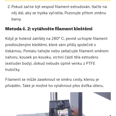
Pokud začne být vespod filament extrudován, tlačte na
něj dál, aby se tryska vyčistila. Pozorujte přitom změnu
barvy.
Metoda č. 2: vytáhněte filament kleštěmi
Když je hotend zahřátý na 280° C, pevně uchopte filament
prodlouženými kleštěmi, které vám přišly společně s
tiskárnou. Pomalu tahejte nebo zatlačujte filament směrem
nahoru, kousek po kousku, vrchní částí těla extruderu
(extruder body), dokud nebude úplně venku z PTFE
trubičky.
Filament se může zaseknout ve směru cesty, kterou je
přiváděn. Také je možné ho vytáhnout přes dvířka idleru.