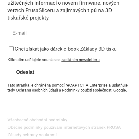
užitečných informací o novém firmware, nových
verzích PrusaSliceru a zajímavých tipů na 3D
tiskařské projekty.
Chci získat jako dárek e-book Základy 3D tisku
Kliknutím udělujete souhlas se
zasíláním newsletteru
.
Odeslat
Tato stránka je chráněna pomocí reCAPTCHA Enterprise a uplatňuje
tedy
Ochranu osobních údajů
a
Podmínky použití
společnosti Google.
Všeobecné obchodní podmínky
Obecné podmínky používání internetových stránek PRUSA
Zásady ochrany soukromí