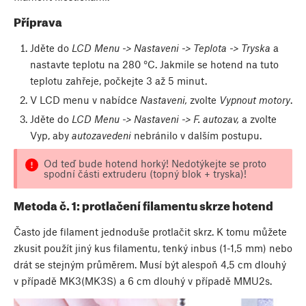
Příprava
Jděte do
LCD Menu -> Nastaveni -> Teplota -> Tryska
a
nastavte teplotu na 280 °C. Jakmile se hotend na tuto
teplotu zahřeje, počkejte 3 až 5 minut.
V LCD menu v nabídce
Nastaveni,
zvolte
Vypnout motory
.
Jděte do
LCD Menu -> Nastaveni -> F. autozav,
a zvolte
Vyp, aby
autozavedeni
nebránilo v dalším postupu.
Od teď bude hotend horký! Nedotýkejte se proto
spodní části extruderu (topný blok + tryska)!
Metoda č. 1: protlačení filamentu skrze hotend
Často jde filament jednoduše protlačit skrz. K tomu můžete
zkusit použít jiný kus filamentu, tenký inbus (1-1,5 mm) nebo
drát se stejným průměrem. Musí být alespoň 4,5 cm dlouhý
v případě MK3(MK3S) a 6 cm dlouhý v případě MMU2s.