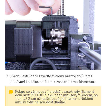
Zvrchu extruderu zaveďte zvolený nástroj dolů, přes
podávací kolečko, směrem k zaseknutému filamentu.
Pokud se vám podaří protlačit zaseknutý filament
dolů skrz PTFE trubičku např. inbusovým klíčem, po
1 cm až 2 cm už raději použijte filament. Některé
inbusy totiž nejsou dost dlouhé.