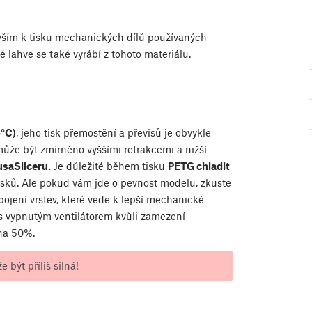
evším k tisku mechanických dílů používaných
é lahve se také vyrábí z tohoto materiálu.
5°C)
, jeho tisk přemostění a převisů je obvykle
 může být zmírněno vyššími retrakcemi a nižší
usaSliceru.
Je důležité během tisku
PETG chladit
ásků. Ale pokud vám jde o pevnost modelu, zkuste
pojení vrstev, které vede k lepší mechanické
 s vypnutým ventilátorem kvůli zamezení
 na 50%.
 být příliš silná!