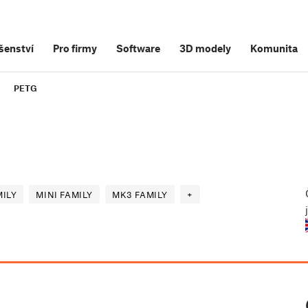
šenství
Pro firmy
Software
3D modely
Komunita
PETG
ILY
MINI FAMILY
MK3 FAMILY
+