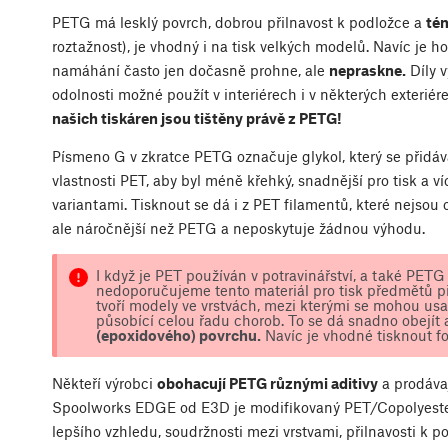
PETG má lesklý povrch, dobrou přilnavost k podložce a
tém
roztažnost), je vhodný i na tisk velkých modelů. Navíc je h
namáhání často jen dočasně prohne, ale
nepraskne.
Díly 
odolnosti možné použít v interiérech i v některých exterié
našich tiskáren jsou tištěny právě z PETG!
Písmeno G v zkratce PETG označuje glykol, který se přidá
vlastnosti PET, aby byl méně křehký, snadnější pro tisk a v
variantami. Tisknout se dá i z PET filamentů, které nejsou 
ale náročnější než PETG a neposkytuje žádnou výhodu.
I když je PET používán v potravinářství, a také PET
nedoporučujeme tento materiál pro tisk předmětů př
tvoří modely ve vrstvách, mezi kterými se mohou usa
působící celou řadu chorob. To se dá snadno obejít 
(epoxidového) povrchu.
Navíc je vhodné tisknout f
Někteří výrobci
obohacují PETG různými aditivy
a prodávaj
Spoolworks EDGE od E3D je modifikovaný PET/Copolyester 
lepšího vzhledu, soudržnosti mezi vrstvami, přilnavosti k p