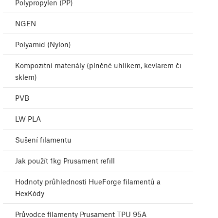
Polypropylen (PP)
NGEN
Polyamid (Nylon)
Kompozitní materiály (plněné uhlíkem, kevlarem či
sklem)
PVB
LW PLA
Sušení filamentu
Jak použít 1kg Prusament refill
Hodnoty průhlednosti HueForge filamentů a
HexKódy
Průvodce filamenty Prusament TPU 95A