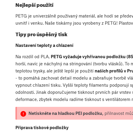
Nejlepší použití
PETG je univerzálně používaný materiál, ale hodí se před
uvnitř i venku. Naše tiskárny jsou vyrobeny z PETG! Plastov
Tipy pro úspěšný tisk
Nastavení teploty a chlazení
Na rozdíl od PLA,
PETG vyžaduje vyhřívanou podložku (8
horší, navíc je náchylný na stringování (tvorbu vlásků). To
teplotou trysky, ale ještě lepší je použití
našich profilů v Pr
- to pomáhá zachovat detail modelu a zabraňuje tvorbě vl
vypnout chlazení tisku. Vyšší teploty filamentu podporují s
odolnosti. Jinak doporučujeme tisknout prvních pár vrstev
deformace, zbytek modelu radíme tisknout s ventilátorem
Netiskněte na hladkou PEI podložku,
přilnavost může
Příprava tiskové podložky