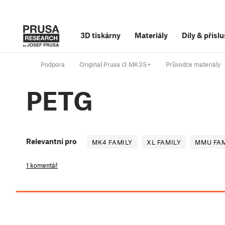
3D tiskárny
Materiály
Díly
&
příslu
Podpora
Original Prusa i3 MK3S+
Průvodce materiály
PETG
Relevantní pro
MK4 FAMILY
XL FAMILY
MMU FAM
1 komentář