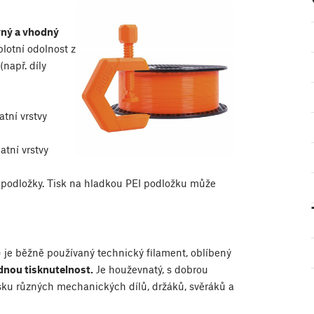
vný a vhodný
lotní odolnost z
(např. díly
tní vrstvy
atní vrstvy
podložky. Tisk na hladkou PEI podložku může
 je běžně používaný technický filament, oblíbený
dnou tisknutelnost.
Je houževnatý, s dobrou
isku různých mechanických dílů, držáků, svěráků a