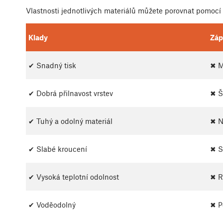
Vlastnosti jednotlivých materiálů můžete porovnat pomocí
Klady
Záp
✔ Snadný tisk
✖ M
✔ Dobrá přilnavost vrstev
✖ Š
✔ Tuhý a odolný materiál
✖ N
✔ Slabé kroucení
✖ S
✔ Vysoká teplotní odolnost
✖ R
✔ Voděodolný
✖ P