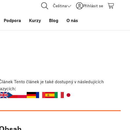
Čeština
Přihlásit se
Podpora
Kurzy
Blog
O nás
Článek
Tento článek je také dostupný v následujících
jazycích:
Obsah