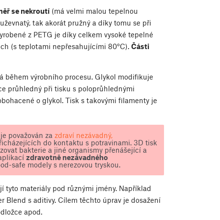
ěř se nekroutí
(má velmi malou tepelnou
ouževnatý, tak akorát pružný a díky tomu se při
vyrobené z PETG je díky celkem vysoké tepelné
rech (s teplotami nepřesahujícími 80°C).
Části
vá během výrobního procesu. Glykol modifikuje
íce průhledný při tisku s poloprůhlednými
obohacené o glykol. Tisk s takovými filamenty je
G je považován za
zdraví nezávadný,
icházejících do kontaktu s potravinami. 3D tisk
zovat bakterie a jiné organismy přenášející a
aplikací
zdravotně nezávadného
ood-safe modely s nerezovou tryskou.
í tyto materiály pod různými jmény. Například
Blend s aditivy. Cílem těchto úprav je dosažení
odložce apod.