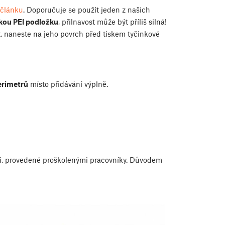
 článku
. Doporučuje se použít jeden z našich
dkou PEI podložku
, přilnavost může být příliš silná!
t, naneste na jeho povrch před tiskem tyčinkové
erimetrů
místo přidávání výplně.
ři, provedené proškolenými pracovníky. Důvodem