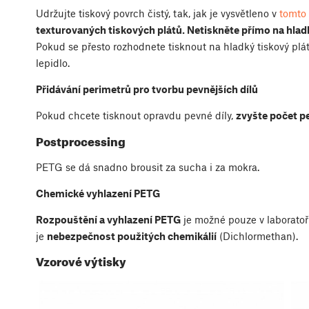
Udržujte tiskový povrch čistý, tak, jak je vysvětleno v
tomto
texturovaných tiskových plátů. Netiskněte přímo na hla
Pokud se přesto rozhodnete tisknout na hladký tiskový plá
lepidlo.
Přidávání perimetrů pro tvorbu pevnějších dílů
Pokud chcete tisknout opravdu pevné díly,
zvyšte počet p
Postprocessing
PETG se dá snadno brousit za sucha i za mokra.
Chemické vyhlazení PETG
Rozpouštění a vyhlazení PETG
je možné pouze v laborato
je
nebezpečnost použitých chemikálií
(Dichlormethan).
Vzorové výtisky