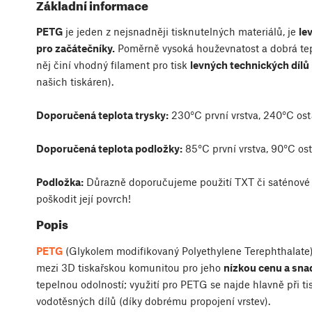
Základní informace
PETG
je jeden z nejsnadněji tisknutelných materiálů, je
le
pro začátečníky.
Poměrně vysoká houževnatost a dobrá tep
něj činí vhodný filament pro tisk
levných technických dílů
našich tiskáren).
Doporučená teplota trysky:
230°C první vrstva, 240°C osta
Doporučená teplota podložky:
85°C první vrstva, 90°C ost
Podložka:
Důrazně doporučujeme použití TXT či saténové 
poškodit její povrch!
Popis
PETG
(Glykolem modifikovaný Polyethylene Terephthalate)
mezi 3D tiskařskou komunitou pro jeho
nízkou cenu a sna
tepelnou odolností; využití pro PETG se najde hlavně při t
vodotěsných dílů (díky dobrému propojení vrstev).