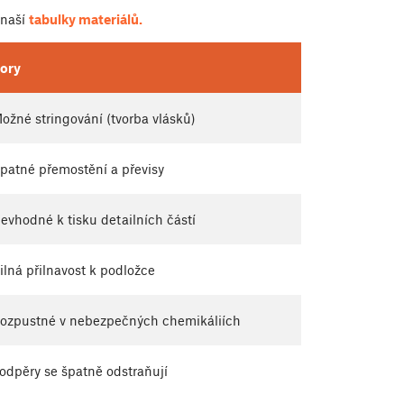
 naší
tabulky materiálů.
ory
ožné stringování (tvorba vlásků)
patné přemostění a převisy
evhodné k tisku detailních částí
ilná přilnavost k podložce
ozpustné v nebezpečných chemikáliích
odpěry se špatně odstraňují