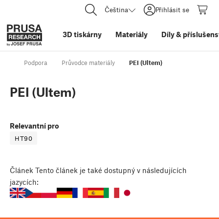
Čeština
Přihlásit se
3D tiskárny
Materiály
Díly
&
příslušens
Podpora
Průvodce materiály
PEI (Ultem)
PEI (Ultem)
Relevantní pro
HT90
Článek
Tento článek je také dostupný v následujících
jazycích: