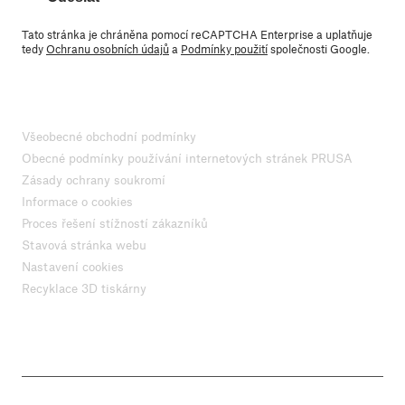
Tato stránka je chráněna pomocí reCAPTCHA Enterprise a uplatňuje
tedy
Ochranu osobních údajů
a
Podmínky použití
společnosti Google.
Všeobecné obchodní podmínky
Obecné podmínky používání internetových stránek PRUSA
Zásady ochrany soukromí
Informace o cookies
Proces řešení stížností zákazníků
Stavová stránka webu
Nastavení cookies
Recyklace 3D tiskárny