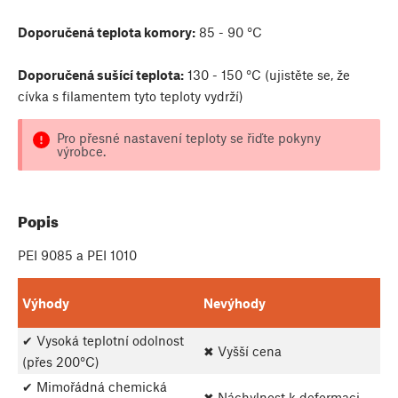
Doporučená teplota komory:
85 - 90 °C
Doporučená sušící teplota:
130 - 150 °C (ujistěte se, že
cívka s filamentem tyto teploty vydrží)
Pro přesné nastavení teploty se řiďte pokyny
výrobce.
Popis
PEI 9085 a PEI 1010
Výhody
Nevýhody
✔ Vysoká teplotní odolnost
✖ Vyšší cena
(přes 200°C)
✔ Mimořádná chemická
✖ Náchylnost k deformaci