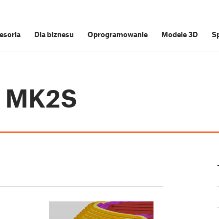
cesoria
Dla biznesu
Oprogramowanie
Modele 3D
S
i3 MK2S