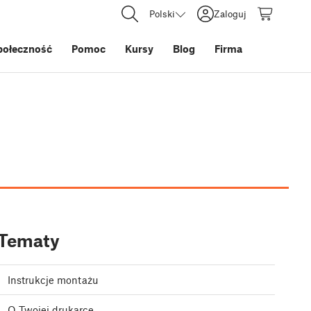
Polski
Zaloguj
połeczność
Pomoc
Kursy
Blog
Firma
Tematy
Instrukcje montażu
O Twojej drukarce