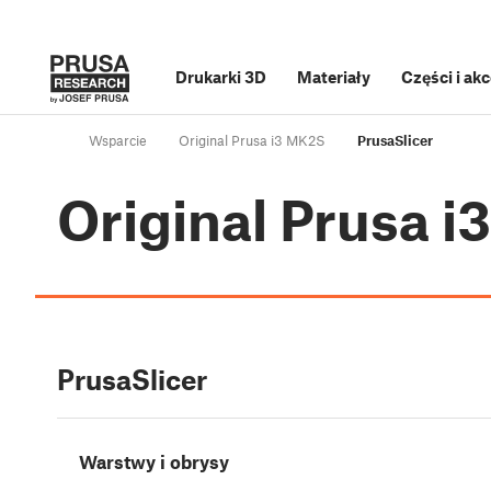
Drukarki 3D
Materiały
Części i ak
Wsparcie
Original Prusa i3 MK2S
PrusaSlicer
Original Prusa 
PrusaSlicer
Warstwy i obrysy