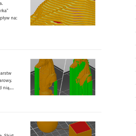
a.
rka"
pływ na:
warstw
arowy.
d nią.…
. Skirt