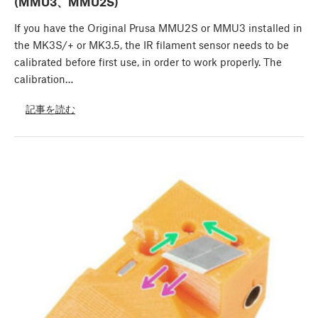
(MMU3、MMU2S)
If you have the Original Prusa MMU2S or MMU3 installed in
the MK3S/+ or MK3.5, the IR filament sensor needs to be
calibrated before first use, in order to work properly. The
calibration…
記事を読む