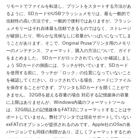
リモートでファイルを転送し、プリントをスタートする方法があ
るように、SDカードやUSBフラッシュメモリは、最も一般的で
信頼性の高い方法です。一般的で便利ではありますが、フラッシ
ュメモリーはそれ自体最も信頼できるものではなく、ストレージ
が破損したり、明らかな兆候なしに容量がいっぱいになってしま
うことがあります。そこで、Original Prusaプリンタ用のメモリ
ーのメンテナンス、フォーマット、購入の方法について、ガイド
をまとめました。 SDカードがロックされていないか確認しまし
ょう SDカードの側面には、ラッチが付いています。SDカード
を使用する前に、ラッチが「ロック」の位置になっていないこと
を確認してください。ロックされている場合、カードにファイル
を保存することができず、プリンタもSDカードを開くことがで
きません。 32GBを超える容量の場合 対応する記憶媒体の容量
に上限はありませんが、Windows内蔵のフォーマットツール
は、32GB以上の記憶媒体をFAT32にフォーマットすることはサ
ポートしていません。弊社プリンタでは現在サポートしていない
exFATのオプションが提供されるのみです。Apple社のOSxの各
バージョンでも同様の制限があり、正しくフォーマットするため