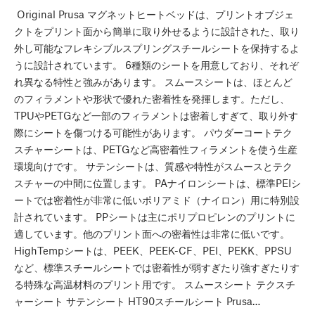
Original Prusa マグネットヒートベッドは、プリントオブジェ
クトをプリント面から簡単に取り外せるように設計された、取り
外し可能なフレキシブルスプリングスチールシートを保持するよ
うに設計されています。 6種類のシートを用意しており、それぞ
れ異なる特性と強みがあります。 スムースシートは、ほとんど
のフィラメントや形状で優れた密着性を発揮します。ただし、
TPUやPETGなど一部のフィラメントは密着しすぎて、取り外す
際にシートを傷つける可能性があります。 パウダーコートテク
スチャーシートは、PETGなど高密着性フィラメントを使う生産
環境向けです。 サテンシートは、質感や特性がスムースとテク
スチャーの中間に位置します。 PAナイロンシートは、標準PEIシ
ートでは密着性が非常に低いポリアミド（ナイロン）用に特別設
計されています。 PPシートは主にポリプロピレンのプリントに
適しています。他のプリント面への密着性は非常に低いです。
HighTempシートは、PEEK、PEEK-CF、PEI、PEKK、PPSU
など、標準スチールシートでは密着性が弱すぎたり強すぎたりす
る特殊な高温材料のプリント用です。 スムースシート テクスチ
ャーシート サテンシート HT90スチールシート Prusa…