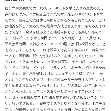
自分専用の初めての3Dプリントキットを手に入れる最大の楽し
みのひとつが、その組み立て作業です。最初の3Dプリントをす
るまで、組み立てには少し時間がかかるかもしれませんが、これ
は機器を詳しく知るための最良の方法と言えます。もちろんそれ
だけでなく、全体を組み立てる過程自体もとても楽しいもので
す。 組み立てにかかる時間はプリンタの種類によって異なり、
通常は数時間、複雑なセットアップの場合は1日や2日かかること
もあります。しかし、これは競争ではありませんので、自分のペ
ースで、説明書に従いながら組み立てを楽しんでください！ 当
社のマニュアル 当社のマニュアルは英語、チェコ語、スペイン
語、イタリア語、ドイツ語、フランス語、ポーランド語で書かれ
ています。 誰もが理解しやすいマニュアルを目指しており、子
どもからご年配の方まで、すべてのユーザーが当社のプリントを
楽しめるようになっています。しかし、どの章についても困った
ことがあれば、いつでもカスタマーサポートまでご連絡くださ
い。 よくある組み立てミス 組み立てを急いで進めないでくださ
い。急いで進めると、途中でミスをしやすくなります。ミスを直
すほうが最初からきちんとやるよりも時間がかかることが多いで