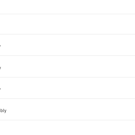
y
y
y
bly