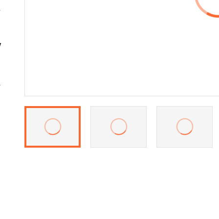
y
リ
ど
る
と