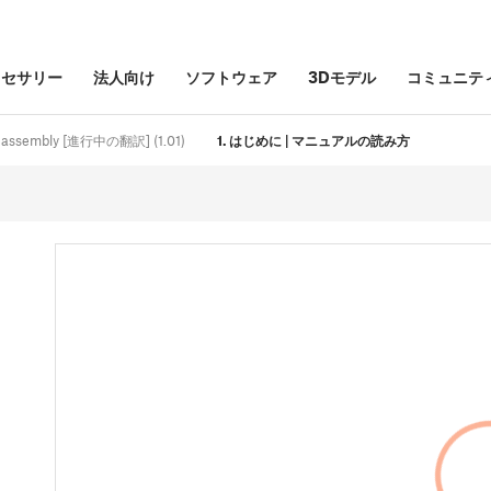
クセサリー
法人向け
ソフトウェア
3Dモデル
コミュニテ
it assembly [進行中の翻訳] (1.01)
1. はじめに | マニュアルの読み方
キ
し
動