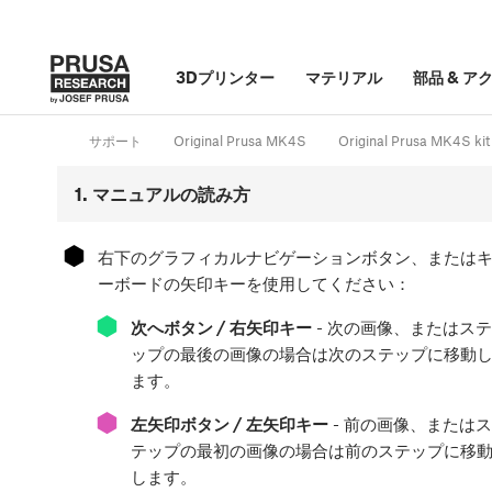
3Dプリンター
マテリアル
部品
&
ア
サポート
Original Prusa MK4S
Original Prusa MK4S k
1. マニュアルの読み方
⬢
右下のグラフィカルナビゲーションボタン、または
ーボードの矢印キーを使用してください：
⬢
次へボタン / 右矢印キー
- 次の画像、またはステ
ップの最後の画像の場合は次のステップに移動
ます。
⬢
左矢印ボタン / 左矢印キー
- 前の画像、またはス
テップの最初の画像の場合は前のステップに移
します。